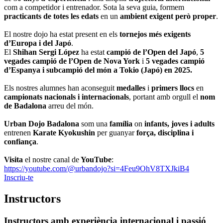
com a competidor i entrenador. Sota la seva guia, formem
practicants de totes les edats
en un
ambient exigent però proper
.
El nostre dojo ha estat present en els
tornejos més exigents
d’Europa i del Japó
.
El
Shihan Sergi López
ha estat
campió de l’Open del Japó
,
5
vegades campió de l’Open de Nova York
i
5 vegades campió
d’Espanya i subcampió del món a Tokio (Japó) en 2025.
Els nostres alumnes han aconseguit
medalles
i
primers llocs
en
campionats nacionals i internacionals
, portant amb orgull el
nom
de Badalona
arreu del món.
Urban Dojo Badalona
som una
família
on
infants, joves i adults
entrenen
Karate Kyokushin
per guanyar
força, disciplina i
confiança
.
Visita
el nostre canal de
YouTube
:
https://youtube.com/@urbandojo?si=4Feu9OhV8TXJkiB4
Inscriu-te
Instructors
Instructors amb experiència internacional i passió