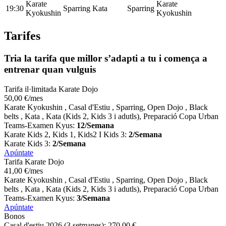
Karate
Karate
19:30
Sparring
Kata
Sparring
Kyokushin
Kyokushin
Tarifes
Tria la tarifa que millor s’adapti a tu i comença a
entrenar quan vulguis
Tarifa il·limitada Karate Dojo
50
,00
€
/mes
Karate Kyokushin , Casal d'Estiu , Sparring, Open Dojo , Black
belts , Kata , Kata (Kids 2, Kids 3 i adutls), Preparació Copa Urban
Teams-Examen Kyus:
12/Semana
Karate Kids 2, Kids 1, Kids2 I Kids 3:
2/Semana
Karate Kids 3:
2/Semana
Apúntate
Tarifa Karate Dojo
41
,00
€
/mes
Karate Kyokushin , Casal d'Estiu , Sparring, Open Dojo , Black
belts , Kata , Kata (Kids 2, Kids 3 i adutls), Preparació Copa Urban
Teams-Examen Kyus:
3/Semana
Apúntate
Bonos
Casal d'estiu 2026 (3 setmanes):
270
,00
€