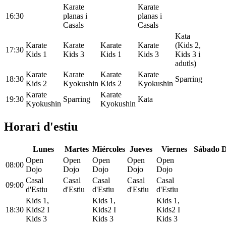
Karate
Karate
16:30
planas i
planas i
Casals
Casals
Kata
Karate
Karate
Karate
Karate
(Kids 2,
17:30
Kids 1
Kids 3
Kids 1
Kids 3
Kids 3 i
adutls)
Karate
Karate
Karate
Karate
18:30
Sparring
Kids 2
Kyokushin
Kids 2
Kyokushin
Karate
Karate
19:30
Sparring
Kata
Kyokushin
Kyokushin
Horari d'estiu
L
unes
M
artes
M
iércoles
J
ueves
V
iernes
S
ábado
Open
Open
Open
Open
Open
08:00
Dojo
Dojo
Dojo
Dojo
Dojo
Casal
Casal
Casal
Casal
Casal
09:00
d'Estiu
d'Estiu
d'Estiu
d'Estiu
d'Estiu
Kids 1,
Kids 1,
Kids 1,
18:30
Kids2 I
Kids2 I
Kids2 I
Kids 3
Kids 3
Kids 3