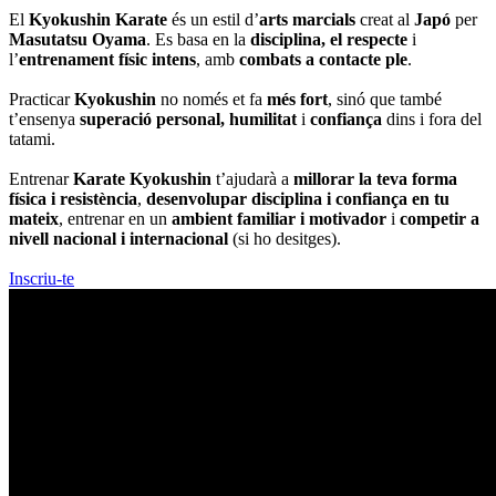
El
Kyokushin Karate
és un estil d’
arts marcials
creat al
Japó
per
Masutatsu Oyama
. Es basa en la
disciplina, el respecte
i
l’
entrenament físic intens
, amb
combats a contacte ple
.
Practicar
Kyokushin
no només et fa
més fort
, sinó que també
t’ensenya
superació personal, humilitat
i
confiança
dins i fora del
tatami.
Entrenar
Karate Kyokushin
t’ajudarà a
millorar la teva forma
física i resistència
,
desenvolupar disciplina i confiança en tu
mateix
, entrenar en un
ambient familiar i motivador
i
competir a
nivell nacional i internacional
(si ho desitges).
Inscriu-te