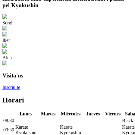
pel Kyokushin
Sergi
Iker
Aina
Visita'ns
Inscriu-te
Horari
L
unes
M
artes
M
iércoles
J
ueves
V
iernes
S
áb
08:30
Black 
Karate
Karate
Karate
09:30
Kyokushin
Kyokushin
Kyoku