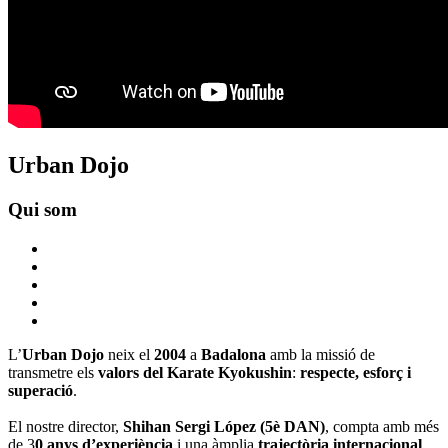
Urban Dojo
Qui som
L’
Urban Dojo
neix el
2004
a
Badalona
amb la missió de
transmetre els
valors del Karate Kyokushin
:
respecte, esforç i
superació
.
El nostre director,
Shihan Sergi López (5è DAN)
, compta amb més
de 3
0 anys d’experiència
i una àmplia
trajectòria internacional