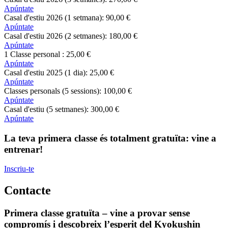
Apúntate
Casal d'estiu 2026 (1 setmana):
90
,00
€
Apúntate
Casal d'estiu 2026 (2 setmanes):
180
,00
€
Apúntate
1 Classe personal :
25
,00
€
Apúntate
Casal d'estiu 2025 (1 dia):
25
,00
€
Apúntate
Classes personals (5 sessions):
100
,00
€
Apúntate
Casal d'estiu (5 setmanes):
300
,00
€
Apúntate
La teva primera classe és totalment gratuïta: vine a
entrenar!
Inscriu-te
Contacte
Primera classe gratuïta – vine a provar sense
compromís i descobreix l’esperit del Kyokushin